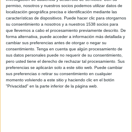
permiso, nosotros y nuestros socios podemos utilizar datos de
Sábado, 15/8/2026
localización geográfica precisa e identificación mediante las
14:00
Primera Nacional Argentina
características de dispositivos. Puede hacer clic para otorgarnos
su consentimiento a nosotros y a nuestros 1538 socios para
Ferro Carril Oeste
que llevemos a cabo el procesamiento previamente descrito. De
forma alternativa, puede acceder a información más detallada y
CA Atlanta
cambiar sus preferencias antes de otorgar o negar su
consentimiento.
Tenga en cuenta que algún procesamiento de
LPF Play
sus datos personales puede no requerir de su consentimiento,
pero usted tiene el derecho de rechazar tal procesamiento. Sus
preferencias se aplicarán solo a este sitio web. Puede cambiar
Lunes, 24/8/2026
sus preferencias o retirar su consentimiento en cualquier
19:00
Primera Nacional Argentina
momento volviendo a este sitio y haciendo clic en el botón
"Privacidad" en la parte inferior de la página web.
Ferro Carril Oeste
All Boys
LPF Play
Más días