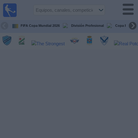
Fútbol
en vivo
Bolivia
FIFA Copa Mundial 2026
División Profesional
Copa Paceña
Guía de
Partidos
Televisados
Próximos
Partidos
Equipos
Competiciones
Canales
Otros
Deportes