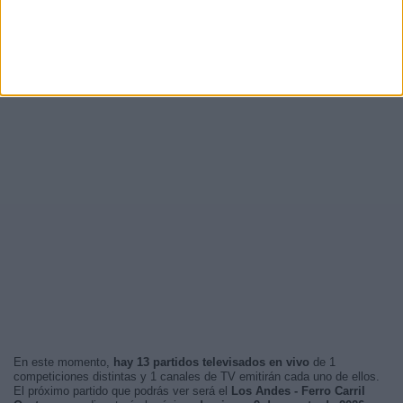
En este momento,
hay 13 partidos televisados en vivo
de 1
competiciones distintas y 1 canales de TV emitirán cada uno de ellos.
El próximo partido que podrás ver será el
Los Andes - Ferro Carril