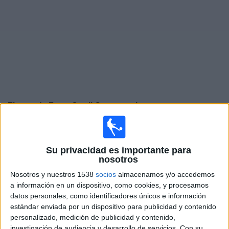
Noticias
Widget
Fixture de
Ferro Carril Oeste
en vivo
Mañana domingo, 9/8/2026
13:30
Primera Nacional Argentina
Su privacidad es importante para
nosotros
Los Andes
Nosotros y nuestros 1538
socios
almacenamos y/o accedemos
Ferro Carril Oeste
a información en un dispositivo, como cookies, y procesamos
datos personales, como identificadores únicos e información
estándar enviada por un dispositivo para publicidad y contenido
LPF Play
personalizado, medición de publicidad y contenido,
investigación de audiencia y desarrollo de servicios.
Con su