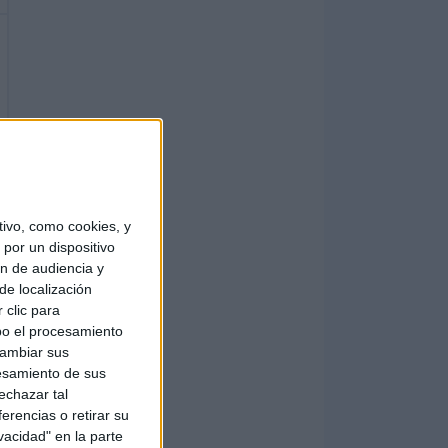
ivo, como cookies, y
por un dispositivo
ón de audiencia y
de localización
 clic para
bo el procesamiento
cambiar sus
esamiento de sus
echazar tal
erencias o retirar su
vacidad" en la parte