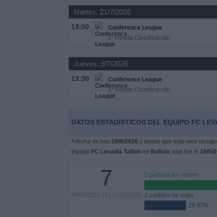
Martes, 21/7/2026
Noticias
13:00
Conference League
2ª Ronda Clasificación
Widget
Jueves, 9/7/2026
13:30
Conference League
1ª Ronda Clasificación
DATOS ESTADÍSTICOS DEL EQUIPO FC LEVA
A fecha de hoy
10/8/2026
y desde que esta web recoge l
equipo
FC Levadia Tallinn
en
Bolivia
, que fue el
19/5/
7
5 partidos en abierto
PARTIDOS TELEVISADOS
2 partidos de pago
28,57%