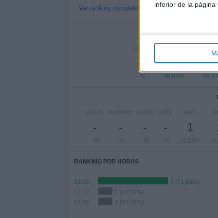
inferior de la página
Ver ranking completo
Nº DE 
LUNES
MARTES
MIÉRCO
M
-
2
2
- %
28,57%
28,5
ENERO
FEBRERO
MARZO
ABRIL
MAYO
JU
-
-
-
-
1
- %
- %
- %
- %
14,29%
14
RANKING POR HORAS
12:00
5 (71,43%)
13:00
1 (14,29%)
13:30
1 (14,29%)