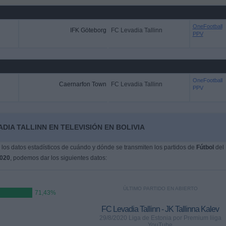
OneFootball
IFK Göteborg
FC Levadia Tallinn
PPV
OneFootball
Caernarfon Town
FC Levadia Tallinn
PPV
DIA TALLINN EN TELEVISIÓN EN BOLIVIA
os datos estadísticos de cuándo y dónde se transmiten los partidos de
Fútbol
del
2020
, podemos dar los siguientes datos:
ÚLTIMO PARTIDO EN ABIERTO
71,43%
FC Levadia Tallinn - JK Tallinna Kalev
29/8/2020 Liga de Estonia por Premium liiga
YouTube