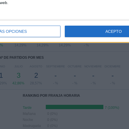
 web.
PARTIDOS POR DÍA DE LA SEMANA
LES
JUEVES
VIERNES
SÁBADO
DOMINGO
ÁS OPCIONES
ACEPTO
1
1
1
-
7%
14,29%
14,29%
14,29%
- %
Nº DE PARTIDOS POR MES
NIO
JULIO
AGOSTO
SEPTIEMBRE
OCTUBRE
NOVIEMBRE
DICIEMBRE
1
3
2
-
-
-
-
,29%
42,86%
28,57%
- %
- %
- %
- %
RANKING POR FRANJA HORARIA
Tarde
7 (100%)
Mañana
0 (0%)
Noche
0 (0%)
Madrugada
0 (0%)