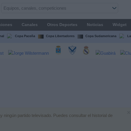
ciones
Canales
Otros Deportes
Noticias
Widget
nal
Copa Paceña
Copa Libertadores
Copa Sudamericana
La
×
ingún partido televisado. Puedes consultar el historial de