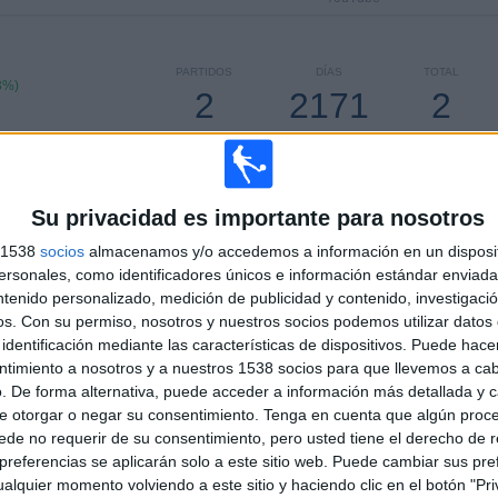
PARTIDOS
DÍAS
TOTAL
3%)
2
2171
2
CONSECUTIVOS
SIN PARTIDO
CANALES TV
DE PAGO
GRATUÍTO
Su privacidad es importante para nosotros
TOTAL
MÁXIMO
TOTAL
2
2
6
s 1538
socios
almacenamos y/o accedemos a información en un disposit
sonales, como identificadores únicos e información estándar enviada 
COMPETICIONES
VS JK Tallinna
RIVALES
1%
Kalev
ntenido personalizado, medición de publicidad y contenido, investigaci
os.
Con su permiso, nosotros y nuestros socios podemos utilizar datos 
RANKING POR COMPETICIONES
identificación mediante las características de dispositivos. Puede hacer
ntimiento a nosotros y a nuestros 1538 socios para que llevemos a ca
Liga de Estonia
5 (71,43%)
. De forma alternativa, puede acceder a información más detallada y 
Conference League
2 (28,57%)
e otorgar o negar su consentimiento.
Tenga en cuenta que algún proc
de no requerir de su consentimiento, pero usted tiene el derecho de r
Ver ranking completo
referencias se aplicarán solo a este sitio web. Puede cambiar sus pref
alquier momento volviendo a este sitio y haciendo clic en el botón "Pri