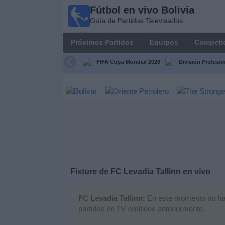
Fútbol en vivo Bolivia
Fútbol
Guía de Partidos Televisados
en vivo
Bolivia
Próximos Partidos
Equipos
Competi
Guía de
Partidos
FIFA Copa Mundial 2026
División Profesio
Televisados
Próximos
Partidos
Equipos
Competiciones
Fixture de
FC Levadia Tallinn
en vivo
Canales
FC Levadia Tallinn:
En este momento no hay n
partidos en TV emitidos anteriormente.
Otros
Deportes