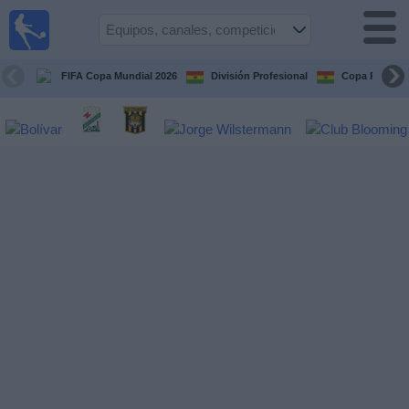
Fútbol
en vivo
Bolivia
FIFA Copa Mundial 2026
División Profesional
Copa Paceña
Guía de
Partidos
Televisados
Próximos
Partidos
Equipos
Competiciones
Canales
Otros
Deportes