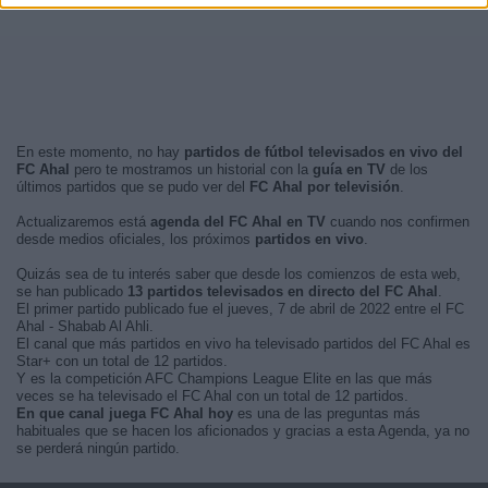
En este momento, no hay
partidos de fútbol televisados en vivo del
FC Ahal
pero te mostramos un historial con la
guía en TV
de los
últimos partidos que se pudo ver del
FC Ahal por televisión
.
Actualizaremos está
agenda del FC Ahal en TV
cuando nos confirmen
desde medios oficiales, los próximos
partidos en vivo
.
Quizás sea de tu interés saber que desde los comienzos de esta web,
se han publicado
13 partidos televisados en directo del FC Ahal
.
El primer partido publicado fue el jueves, 7 de abril de 2022 entre el FC
Ahal - Shabab Al Ahli.
El canal que más partidos en vivo ha televisado partidos del FC Ahal es
Star+ con un total de 12 partidos.
Y es la competición AFC Champions League Elite en las que más
veces se ha televisado el FC Ahal con un total de 12 partidos.
En que canal juega FC Ahal hoy
es una de las preguntas más
habituales que se hacen los aficionados y gracias a esta Agenda, ya no
se perderá ningún partido.