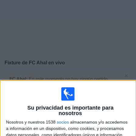
Noticias
Widget
Fixture de
FC Ahal
en vivo
×
FC Ahal:
En este momento no hay ningún partido
televisado. Puedes consultar el historial de partidos en
TV emitidos anteriormente.
Su privacidad es importante para
Martes, 4/11/2025
nosotros
11:00
AFC Champions League Two
Nosotros y nuestros 1538
socios
almacenamos y/o accedemos
a información en un dispositivo, como cookies, y procesamos
datos personales, como identificadores únicos e información