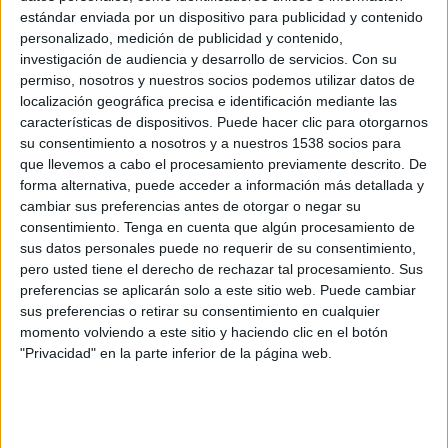
estándar enviada por un dispositivo para publicidad y contenido
personalizado, medición de publicidad y contenido,
Sepahan
investigación de audiencia y desarrollo de servicios.
Con su
permiso, nosotros y nuestros socios podemos utilizar datos de
FC Ahal
localización geográfica precisa e identificación mediante las
Football Australia YouTube
características de dispositivos. Puede hacer clic para otorgarnos
su consentimiento a nosotros y a nuestros 1538 socios para
Martes, 5/12/2023
que llevemos a cabo el procesamiento previamente descrito. De
forma alternativa, puede acceder a información más detallada y
09:00
AFC Champions League Elite
cambiar sus preferencias antes de otorgar o negar su
Fase de grupos
consentimiento.
Tenga en cuenta que algún procesamiento de
sus datos personales puede no requerir de su consentimiento,
pero usted tiene el derecho de rechazar tal procesamiento. Sus
preferencias se aplicarán solo a este sitio web. Puede cambiar
FC Ahal
sus preferencias o retirar su consentimiento en cualquier
Al Ain
momento volviendo a este sitio y haciendo clic en el botón
Star+
"Privacidad" en la parte inferior de la página web.
Martes, 28/11/2023
11:00
AFC Champions League Elite