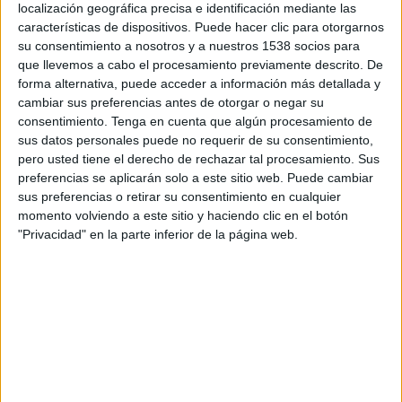
Defensores de Glew
localización geográfica precisa e identificación mediante las
características de dispositivos. Puede hacer clic para otorgarnos
LPF Play
su consentimiento a nosotros y a nuestros 1538 socios para
que llevemos a cabo el procesamiento previamente descrito. De
Sábado, 27/6/2026
forma alternativa, puede acceder a información más detallada y
cambiar sus preferencias antes de otorgar o negar su
14:00
Torneo Promocional Amateur
consentimiento.
Tenga en cuenta que algún procesamiento de
sus datos personales puede no requerir de su consentimiento,
Club Náutico Hacoaj
pero usted tiene el derecho de rechazar tal procesamiento. Sus
Estrella de Berisso
preferencias se aplicarán solo a este sitio web. Puede cambiar
LPF Play
sus preferencias o retirar su consentimiento en cualquier
momento volviendo a este sitio y haciendo clic en el botón
"Privacidad" en la parte inferior de la página web.
DATOS ESTADÍSTICOS DEL EQUIPO CLUB NÁUTICO
HACOAJ EN TELEVISIÓN EN BOLIVIA
A fecha de hoy
7/8/2026
y desde que esta web recoge los datos
estadísticos de cuándo y dónde se transmiten los partidos de
Fútbol
del
equipo
Club Náutico Hacoaj
en
Bolivia
, que fue el
27/6/2026
, podemos
dar los siguientes datos: