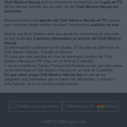
Club Náutico Hacoaj
pero te mostramos un historial con la
guía en TV
de los últimos partidos que se pudo ver del
Club Náutico Hacoaj por
televisión
.
Actualizaremos está
agenda del Club Náutico Hacoaj en TV
cuando
nos confirmen desde medios oficiales, los próximos
partidos en vivo
.
Quizás sea de tu interés saber que desde los comienzos de esta web,
se han publicado
2 partidos televisados en directo del Club Náutico
Hacoaj
.
El primer partido publicado fue el sábado, 27 de junio de 2026 entre el
Club Náutico Hacoaj - Estrella de Berisso.
El canal que más partidos en vivo ha televisado partidos del Club
Náutico Hacoaj es LPF Play con un total de 2 partidos.
Y es la competición Torneo Promocional Amateur en las que más veces
se ha televisado el Club Náutico Hacoaj con un total de 2 partidos.
En que canal juega Club Náutico Hacoaj hoy
es una de las
preguntas más habituales que se hacen los aficionados y gracias a
esta Agenda, ya no se perderá ningún partido.
Cambiar a tu zona horaria
Fútbol en vivo en
Bolivia
© WOSTI 2026 |
wosti.com