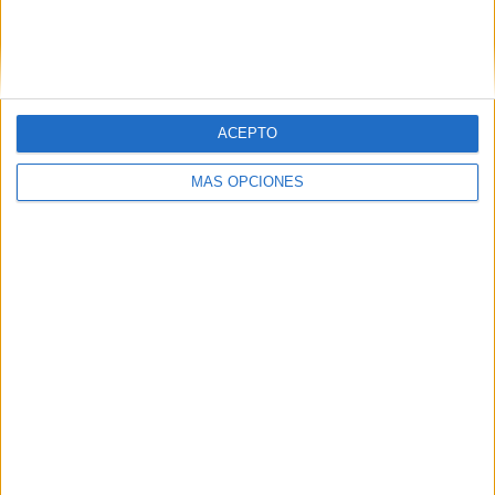
Torneo Promocional Amateur
2 (100%)
Ver ranking completo
Nº DE PARTIDOS POR DÍA DE LA SEMANA
ACEPTO
LUNES
MARTES
MIÉRCOLES
JUEVES
VIERNES
-
-
-
-
1
MÁS OPCIONES
- %
- %
- %
- %
50%
SÁBADO
DOMINGO
1
-
50%
- %
Nº DE PARTIDOS POR MES
ENERO
FEBRERO
MARZO
ABRIL
MAYO
JUNIO
JULIO
AGOSTO
-
-
-
-
-
1
1
-
- %
- %
- %
- %
- %
50%
50%
- %