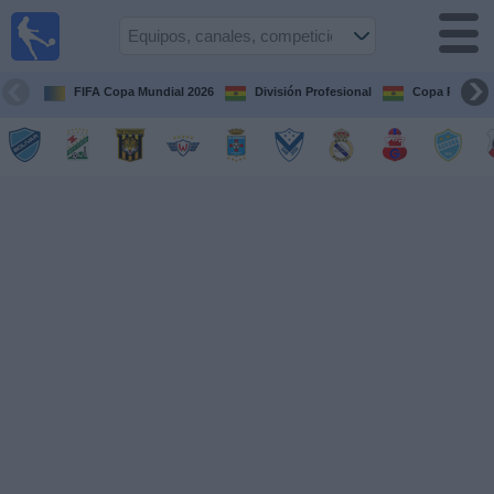
Fútbol
en vivo
Bolivia
FIFA Copa Mundial 2026
División Profesional
Copa Paceña
Guía de
Partidos
Televisados
Próximos
Partidos
Equipos
Competiciones
Canales
Otros
Deportes