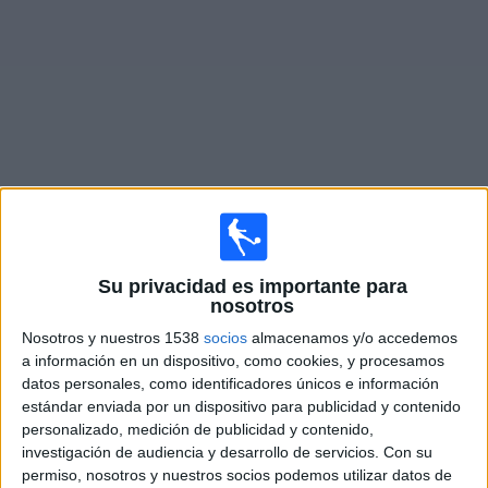
Noticias
Widget
Fixture de
Club Náutico Hacoaj
en vivo
×
Club Náutico Hacoaj:
En este momento no hay ningún
Su privacidad es importante para
nosotros
partido televisado. Puedes consultar el historial de
partidos en TV emitidos anteriormente.
Nosotros y nuestros 1538
socios
almacenamos y/o accedemos
a información en un dispositivo, como cookies, y procesamos
datos personales, como identificadores únicos e información
Viernes, 10/7/2026
estándar enviada por un dispositivo para publicidad y contenido
10:00
Torneo Promocional Amateur
personalizado, medición de publicidad y contenido,
investigación de audiencia y desarrollo de servicios.
Con su
Club Náutico Hacoaj
permiso, nosotros y nuestros socios podemos utilizar datos de