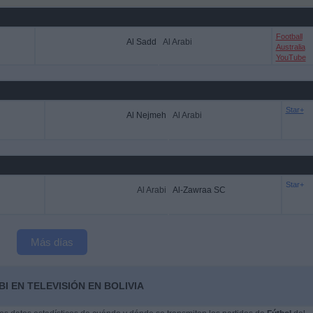
Football
Al Sadd
Al Arabi
Australia
YouTube
Star+
Al Nejmeh
Al Arabi
Star+
Al Arabi
Al-Zawraa SC
Más días
I EN TELEVISIÓN EN BOLIVIA