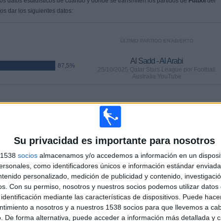
s datos estadísticos de cuándo y dónde se transmiten los partidos de
Fútbol
del
s dar los siguientes datos:
ÚLTIMO PARTIDO EN ABIERTO
Al Sadd - Al Arabi
87,5%
25/10/2025 Qatar Stars League por Football
Australia YouTube
PARTIDOS
DÍAS
TOTAL
 (87,5%)
0
286
2
CONSECUTIVOS
SIN PARTIDO
CANALES TV
Su privacidad es importante para nosotros
DE PAGO
GRATUÍTO
s 1538
socios
almacenamos y/o accedemos a información en un disposit
sonales, como identificadores únicos e información estándar enviada 
TOTAL
MÁXIMO
TOTAL
ntenido personalizado, medición de publicidad y contenido, investigaci
2
2
5
os.
Con su permiso, nosotros y nuestros socios podemos utilizar datos 
identificación mediante las características de dispositivos. Puede hacer
COMPETICIONES
VS Al-Zawraa
RIVALES
ntimiento a nosotros y a nuestros 1538 socios para que llevemos a ca
SC
. De forma alternativa, puede acceder a información más detallada y 