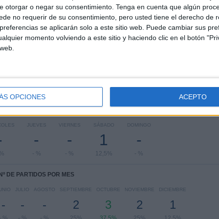
e otorgar o negar su consentimiento.
Tenga en cuenta que algún proc
RANKING POR COMPETICIONES
de no requerir de su consentimiento, pero usted tiene el derecho de r
referencias se aplicarán solo a este sitio web. Puede cambiar sus pref
AFC Champions League Two
7 (87,5%)
alquier momento volviendo a este sitio y haciendo clic en el botón "Pri
Qatar Stars League
1 (12,5%)
 web.
Ver ranking completo
ÁS OPCIONES
ACEPTO
PARTIDOS POR DÍA DE LA SEMANA
COLES
JUEVES
VIERNES
SÁBADO
DOMINGO
-
-
-
1
-
 %
- %
- %
12,5%
- %
Nº DE PARTIDOS POR MES
UNIO
JULIO
AGOSTO
SEPTIEMBRE
OCTUBRE
NOVIEMBRE
DICIEMBRE
-
-
-
2
3
2
1
- %
- %
- %
25%
37,5%
25%
12,5%