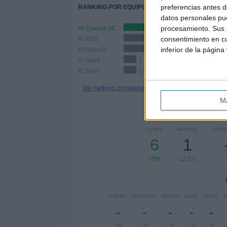
preferencias antes d
RANKING POR EQUIPOS
datos personales pue
procesamiento. Sus p
Al-Zawraa SC
2 (25%)
consentimiento en cu
Al Riffa
2 (25%)
inferior de la página
Al Nejmeh
2 (25%)
Al Sadd
1 (12,5%)
Al Seeb
1 (12,5%)
Ver ranking completo
M
Nº DE 
LUNES
MARTES
MIÉR
6
1
75%
12,5%
-
ENERO
FEBRERO
MARZO
ABRIL
MAYO
J
-
-
-
-
-
- %
- %
- %
- %
- %