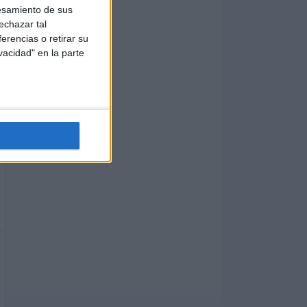
esamiento de sus
echazar tal
erencias o retirar su
vacidad" en la parte