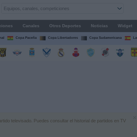
ciones
Canales
Otros Deportes
Noticias
Widget
nal
Copa Paceña
Copa Libertadores
Copa Sudamericana
La
×
ido televisado. Puedes consultar el historial de partidos en TV