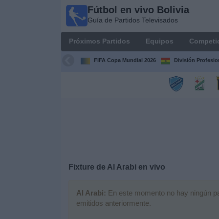
Fútbol en vivo Bolivia
Fútbol
Guía de Partidos Televisados
en vivo
Bolivia
Próximos Partidos
Equipos
Competi
Guía de
Partidos
FIFA Copa Mundial 2026
División Profesio
Televisados
Próximos
Partidos
Equipos
Competiciones
Fixture de
Al Arabi
en vivo
Canales
Al Arabi:
En este momento no hay ningún part
emitidos anteriormente.
Otros
Deportes