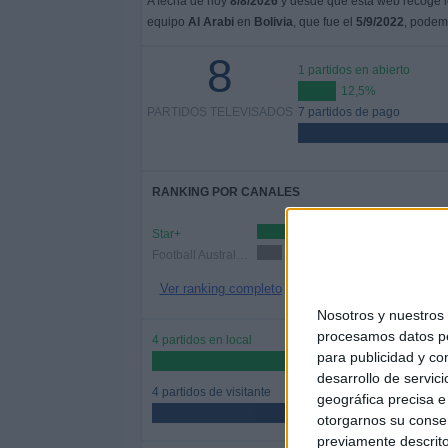
A fecha de hoy
8/8/2026
y desde que esta web recoge lo
equipo
Al Arabi
en
Bolivia
, que fue el
5/9/2022
, podemo
8
1 partidos en abierto
12,5%
PARTIDOS TELEVISADOS
7 partidos de pago
RANKING POR CANALES
Star+
7
Football Australia YouTube
1 (12,5%)
Ver ranking completo
Nosotros y nuestro
procesamos datos per
4 partidos en local
para publicidad y co
50%
desarrollo de servici
4 partidos de visitante
geográfica precisa e 
50%
otorgarnos su conse
previamente descrito