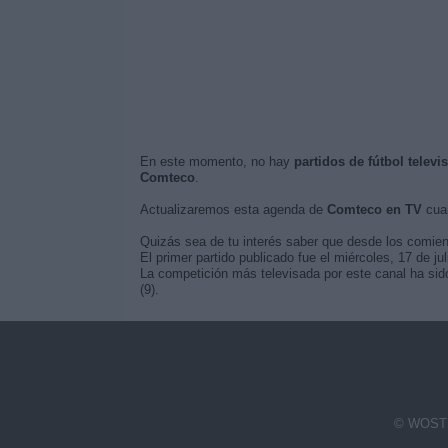
En este momento, no hay
partidos de fútbol telev
Comteco
.
Actualizaremos esta agenda de
Comteco en TV
cuan
Quizás sea de tu interés saber que desde los comie
El primer partido publicado fue el miércoles, 17 de jul
La competición más televisada por este canal ha sido
(9).
© WOSTI