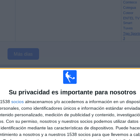
Comteco
Cotegua
Coteor
ENTEL TV
Smart
Tuves
Tigo Sport
3
Más días
NAL COMTECO EN BOLIVIA
s datos estadísticos de cuándo y dónde se televisan los partidos del canal
Su privacidad es importante para nosotros
los siguientes datos:
s 1538
socios
almacenamos y/o accedemos a información en un disposit
6
46
sonales, como identificadores únicos e información estándar enviada 
ntenido personalizado, medición de publicidad y contenido, investigaci
CIONES TELEVISADAS
EQUIPOS TELEVISADOS
os.
Con su permiso, nosotros y nuestros socios podemos utilizar datos 
identificación mediante las características de dispositivos. Puede hacer
ntimiento a nosotros y a nuestros 1538 socios para que llevemos a ca