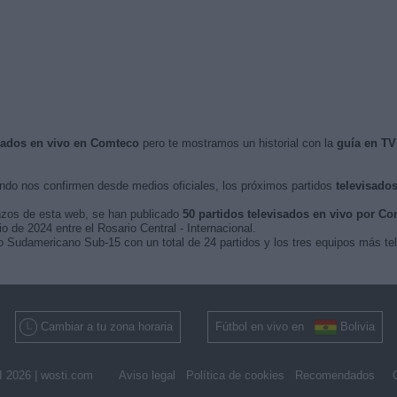
isados en vivo en Comteco
pero te mostramos un historial con la
guía en TV
do nos confirmen desde medios oficiales, los próximos partidos
televisados
nzos de esta web, se han publicado
50 partidos televisados en vivo por C
io de 2024 entre el Rosario Central - Internacional.
 Sudamericano Sub-15 con un total de 24 partidos y los tres equipos más tele
Cambiar a tu zona horaria
Fútbol en vivo en
Bolivia
 2026 |
wosti.com
Aviso legal
Política de cookies
Recomendados