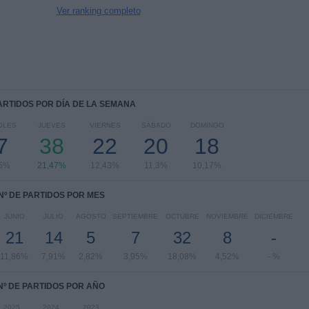
Ver ranking completo
PARTIDOS POR DÍA DE LA SEMANA
OLES
JUEVES
VIERNES
SÁBADO
DOMINGO
7
38
22
20
18
25%
21,47%
12,43%
11,3%
10,17%
Nº DE PARTIDOS POR MES
JUNIO
JULIO
AGOSTO
SEPTIEMBRE
OCTUBRE
NOVIEMBRE
DICIEMBRE
21
14
5
7
32
8
-
11,86%
7,91%
2,82%
3,95%
18,08%
4,52%
- %
Nº DE PARTIDOS POR AÑO
2025
2024
2023