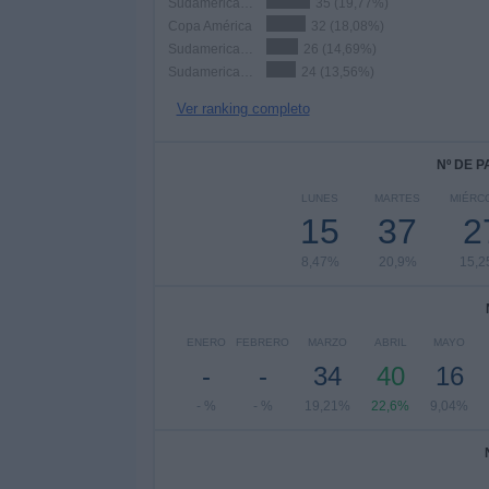
Sudamericano Femenino Sub-20
35 (19,77%)
Copa América
32 (18,08%)
Sudamericano Femenino Sub-17
26 (14,69%)
Sudamericano Sub-15
24 (13,56%)
Ver ranking completo
Nº DE 
LUNES
MARTES
MIÉRC
15
37
2
8,47%
20,9%
15,
ENERO
FEBRERO
MARZO
ABRIL
MAYO
-
-
34
40
16
- %
- %
19,21%
22,6%
9,04%