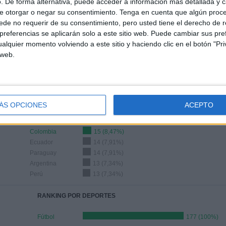
. De forma alternativa, puede acceder a información más detallada y 
e otorgar o negar su consentimiento.
Tenga en cuenta que algún proc
de no requerir de su consentimiento, pero usted tiene el derecho de r
ÚLTIMO PARTIDO
referencias se aplicarán solo a este sitio web. Puede cambiar sus pref
alquier momento volviendo a este sitio y haciendo clic en el botón "Pri
Argentina - Brasil
 web.
25/3/2025 FIFA Copa Mundial 2026
ÁS OPCIONES
ACEPTO
Ranking equipos por nº de partidos Visitante
Colombia
15 (8,47%)
Ecuador
14 (7,91%)
Paraguay
14 (7,91%)
Argentina
13 (7,34%)
Perú
13 (7,34%)
RANKING POR DEPORTES
Fútbol
177 (100%)