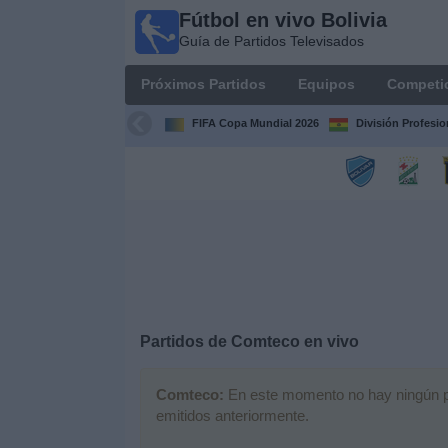
Fútbol en vivo Bolivia
Fútbol
Guía de Partidos Televisados
en vivo
Bolivia
Próximos Partidos
Equipos
Competi
Guía de
Partidos
FIFA Copa Mundial 2026
División Profesio
Televisados
Próximos
Partidos
Equipos
Competiciones
Partidos de
Comteco
en vivo
Canales
Comteco:
En este momento no hay ningún par
emitidos anteriormente.
Otros
Deportes