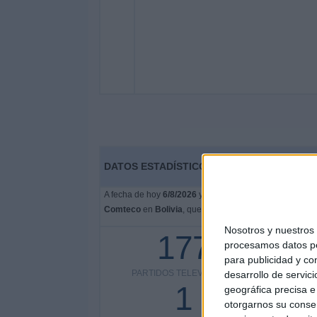
DATOS ESTADÍSTICOS DE FÚTBOL DEL CA
A fecha de hoy
6/8/2026
y desde que esta web recoge lo
Comteco
en
Bolivia
, que fue el
8/9/2023
, podemos dar 
Nosotros y nuestro
177
procesamos datos per
para publicidad y co
PARTIDOS TELEVISADOS
COMPETI
desarrollo de servici
1
geográfica precisa e 
otorgarnos su conse