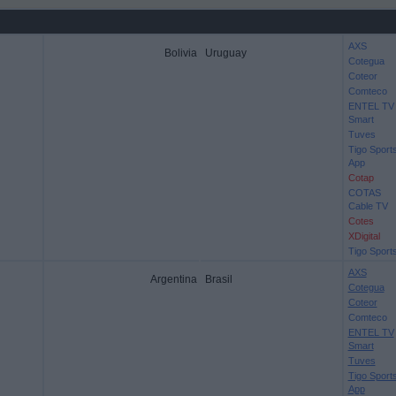
AXS
Bolivia
Uruguay
Cotegua
Coteor
Comteco
ENTEL TV
Smart
Tuves
Tigo Sport
App
Cotap
COTAS
Cable TV
Cotes
XDigital
Tigo Sport
AXS
Argentina
Brasil
Cotegua
Coteor
Comteco
ENTEL TV
Smart
Tuves
Tigo Sport
App