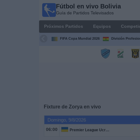
Fútbol en vivo Bolivia
Fútbol
Guía de Partidos Televisados
en vivo
Bolivia
Próximos Partidos
Equipos
Competi
Guía de
Partidos
FIFA Copa Mundial 2026
División Profesio
Televisados
Próximos
Partidos
Equipos
Competiciones
Fixture de
Zorya
en vivo
Canales
Domingo, 9/8/2026
06:00
Premier League Ucrania
Otros
Deportes