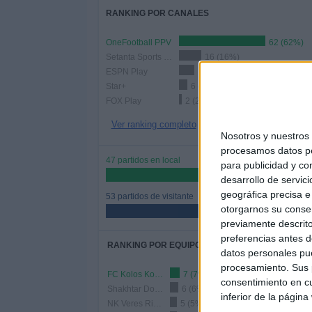
RANKING POR CANALES
OneFootball PPV
62 (62%)
Setanta Sports УПЛ Youtube
16 (16%)
ESPN Play
11 (11%)
Star+
6 (6%)
FOX Play
2 (2%)
Ver ranking completo
Nosotros y nuestro
procesamos datos per
47 partidos en local
para publicidad y co
47%
desarrollo de servici
geográfica precisa e 
53 partidos de visitante
otorgarnos su conse
53%
previamente descrito
preferencias antes d
RANKING POR EQUIPOS
datos personales pue
procesamiento. Sus p
FC Kolos Kovalivka
7 (7%)
consentimiento en cu
Shakhtar Donetsk
6 (6%)
inferior de la página
NK Veres Rivne
5 (5%)