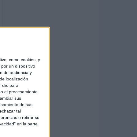
ivo, como cookies, y
por un dispositivo
ón de audiencia y
de localización
 clic para
bo el procesamiento
cambiar sus
esamiento de sus
echazar tal
erencias o retirar su
vacidad" en la parte