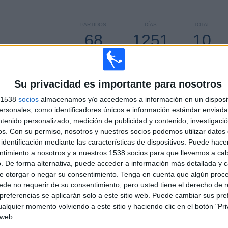
PARTIDOS
DÍAS
TOTAL
68
1251
10
CONSECUTIVOS
SIN PARTIDO
CANALES TV
DE PAGO
GRATUÍTO
Su privacidad es importante para nosotros
s 1538
socios
almacenamos y/o accedemos a información en un disposit
sonales, como identificadores únicos e información estándar enviada 
ntenido personalizado, medición de publicidad y contenido, investigaci
TOTAL
MÁXIMO
TOTAL
os.
Con su permiso, nosotros y nuestros socios podemos utilizar datos 
3
7
35
identificación mediante las características de dispositivos. Puede hacer
COMPETICIONES
VS FC Kolos
RIVALES
ntimiento a nosotros y a nuestros 1538 socios para que llevemos a ca
Kovalivka
. De forma alternativa, puede acceder a información más detallada y 
e otorgar o negar su consentimiento.
Tenga en cuenta que algún proc
RANKING POR COMPETICIONES
de no requerir de su consentimiento, pero usted tiene el derecho de r
referencias se aplicarán solo a este sitio web. Puede cambiar sus pref
Premier League Ucrania
78 (78%)
alquier momento volviendo a este sitio y haciendo clic en el botón "Pri
Europa League
16 (16%)
 web.
Conference League
6 (6%)