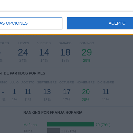
Ver ranking completo
ÁS OPCIONES
ACEPTO
PARTIDOS POR DÍA DE LA SEMANA
COLES
JUEVES
VIERNES
SÁBADO
DOMINGO
-
24
14
18
29
 %
24%
14%
18%
29%
Nº DE PARTIDOS POR MES
JUNIO
JULIO
AGOSTO
SEPTIEMBRE
OCTUBRE
NOVIEMBRE
DICIEMBRE
-
1
11
13
17
20
11
- %
1%
11%
13%
17%
20%
11%
RANKING POR FRANJA HORARIA
Mañana
79 (79%)
Tarde
21 (21%)