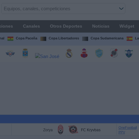
ciones
Canales
Otros Deportes
Noticias
Widget
nal
Copa Paceña
Copa Libertadores
Copa Sudamericana
La
OneFootball
Zorya
FC Kryvbas
PPV