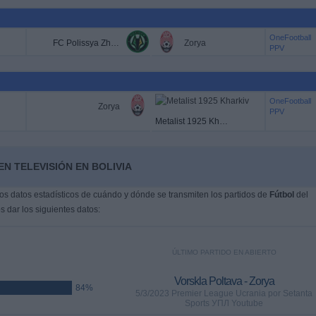
OneFootball
FC Polissya Zhytomyr
Zorya
PPV
OneFootball
Zorya
PPV
Metalist 1925 Kharkiv
N TELEVISIÓN EN BOLIVIA
s datos estadísticos de cuándo y dónde se transmiten los partidos de
Fútbol
del
 dar los siguientes datos:
ÚLTIMO PARTIDO EN ABIERTO
Vorskla Poltava - Zorya
84%
5/3/2023 Premier League Ucrania por Setanta
Sports УПЛ Youtube