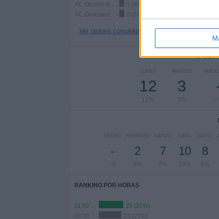
FC Obolón-Brovar
5 (5%)
FC Oleksandriya
5 (5%)
Ver ranking completo
M
Nº DE 
LUNES
MARTES
MIÉR
12
3
12%
3%
-
ENERO
FEBRERO
MARZO
ABRIL
MAYO
-
2
7
10
8
- %
2%
7%
10%
8%
RANKING POR HORAS
11:00
25 (25%)
08:30
23 (23%)