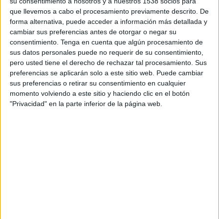
su consentimiento a nosotros y a nuestros 1538 socios para
UD Leiria
que llevemos a cabo el procesamiento previamente descrito. De
Sporting CP
forma alternativa, puede acceder a información más detallada y
Star+
cambiar sus preferencias antes de otorgar o negar su
consentimiento.
Tenga en cuenta que algún procesamiento de
sus datos personales puede no requerir de su consentimiento,
DATOS ESTADÍSTICOS DEL EQUIPO UD LEIRIA EN
pero usted tiene el derecho de rechazar tal procesamiento. Sus
TELEVISIÓN EN BOLIVIA
preferencias se aplicarán solo a este sitio web. Puede cambiar
sus preferencias o retirar su consentimiento en cualquier
A fecha de hoy
5/8/2026
y desde que esta web recoge los datos
momento volviendo a este sitio y haciendo clic en el botón
estadísticos de cuándo y dónde se transmiten los partidos de
Fútbol
del
"Privacidad" en la parte inferior de la página web.
equipo
UD Leiria
en
Bolivia
, que fue el
7/2/2024
, podemos dar los
siguientes datos:
1
PARTIDOS TELEVISADOS
0 partidos en abierto
0%
1 partidos de pago
100%