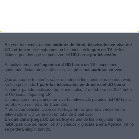
En este momento, no hay
partidos de fútbol televisados en vivo del
UD Leiria
pero te mostramos un historial con la
guía en TV
de los
últimos partidos que se pudo ver del
UD Leiria por televisión
.
Actualizaremos está
agenda del UD Leiria en TV
cuando nos
confirmen desde medios oficiales, los próximos
partidos en vivo
.
Quizás sea de tu interés saber que desde los comienzos de esta web,
se han publicado
1 partidos televisados en directo del UD Leiria
.
El primer partido publicado fue el miércoles, 7 de febrero de 2024 entre
el UD Leiria - Sporting CP.
El canal que más partidos en vivo ha televisado partidos del UD Leiria
es Star+ con un total de 1 partidos.
Y es la competición Copa de Portugal en las que más veces se ha
televisado el UD Leiria con un total de 1 partidos.
En que canal juega UD Leiria hoy
es una de las preguntas más
habituales que se hacen los aficionados y gracias a esta Agenda, ya no
se perderá ningún partido.