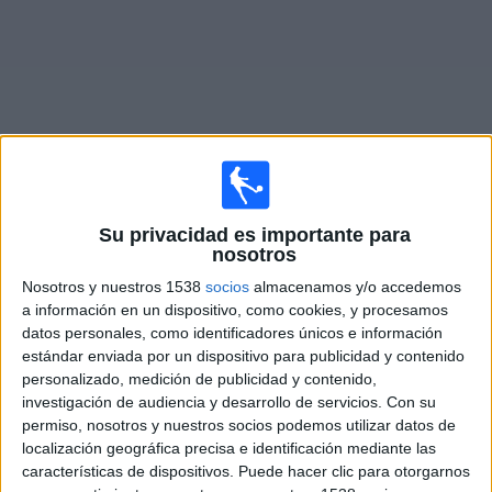
Noticias
Widget
Fixture de
UD Leiria
en vivo
Su privacidad es importante para
nosotros
×
UD Leiria:
En este momento no hay ningún partido
Nosotros y nuestros 1538
socios
almacenamos y/o accedemos
televisado. Puedes consultar el historial de partidos en
a información en un dispositivo, como cookies, y procesamos
TV emitidos anteriormente.
datos personales, como identificadores únicos e información
estándar enviada por un dispositivo para publicidad y contenido
personalizado, medición de publicidad y contenido,
Miércoles, 7/2/2024
investigación de audiencia y desarrollo de servicios.
Con su
permiso, nosotros y nuestros socios podemos utilizar datos de
15:45
Copa de Portugal
localización geográfica precisa e identificación mediante las
1/4 de Final
características de dispositivos. Puede hacer clic para otorgarnos