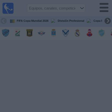
Fútbol
en vivo
Bolivia
FIFA Copa Mundial 2026
División Profesional
Copa Paceña
Guía de
Partidos
Televisados
Próximos
Partidos
Equipos
Competiciones
Canales
Otros
Deportes