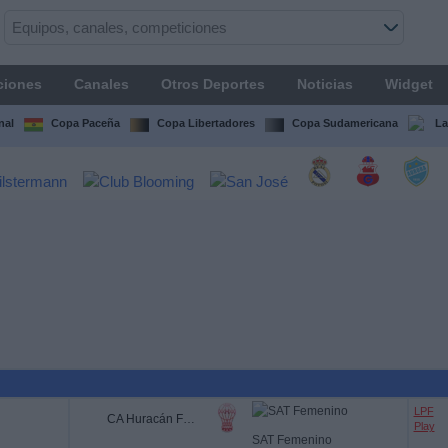
ciones
Canales
Otros Deportes
Noticias
Widget
nal
Copa Paceña
Copa Libertadores
Copa Sudamericana
La
LPF
CA Huracán Femenino
Play
SAT Femenino