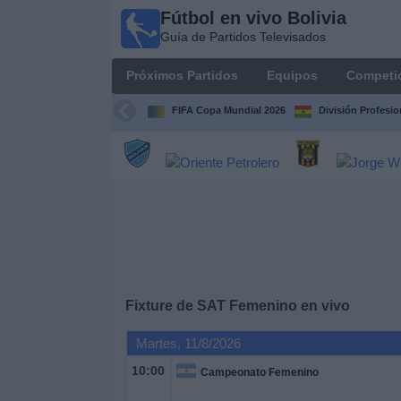
Fútbol en vivo Bolivia
Fútbol
Guía de Partidos Televisados
en vivo
Bolivia
Próximos Partidos
Equipos
Competi
Guía de
Partidos
FIFA Copa Mundial 2026
División Profesio
Televisados
Próximos
Partidos
Equipos
Competiciones
Fixture de
SAT Femenino
en vivo
Canales
Martes, 11/8/2026
10:00
Campeonato Femenino
Otros
Deportes