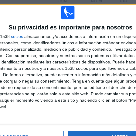
TOTAL
MÁXIMO
TOTAL
1
2
17
COMPETICIONES
VS CA Huracán
RIVALES
Femenino
Su privacidad es importante para nosotros
RANKING POR COMPETICIONES
s 1538
socios
almacenamos y/o accedemos a información en un disposit
sonales, como identificadores únicos e información estándar enviada 
Campeonato Femenino
23 (100%)
ntenido personalizado, medición de publicidad y contenido, investigaci
os.
Con su permiso, nosotros y nuestros socios podemos utilizar datos 
Ver ranking completo
identificación mediante las características de dispositivos. Puede hacer
ntimiento a nosotros y a nuestros 1538 socios para que llevemos a ca
. De forma alternativa, puede acceder a información más detallada y 
e otorgar o negar su consentimiento.
Tenga en cuenta que algún proc
de no requerir de su consentimiento, pero usted tiene el derecho de r
referencias se aplicarán solo a este sitio web. Puede cambiar sus pref
PARTIDOS POR DÍA DE LA SEMANA
alquier momento volviendo a este sitio y haciendo clic en el botón "Pri
 web.
OLES
JUEVES
VIERNES
SÁBADO
DOMINGO
2
-
4
6
10
7%
- %
17,39%
26,09%
43,48%