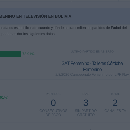
MENINO EN TELEVISIÓN EN BOLIVIA
s datos estadísticos de cuándo y dónde se transmiten los partidos de
Fútbol
del
, podemos dar los siguientes datos:
ÚLTIMO PARTIDO EN ABIERTO
73,91%
SAT Femenino - Talleres Córdoba
Femenino
2/8/2026 Campeonato Femenino por LPF Play
PARTIDOS
DÍAS
TOTAL
,91%)
0
3
2
CONSECUTIVOS
SIN PARTIDO
CANALES TV
DE PAGO
GRATUÍTO