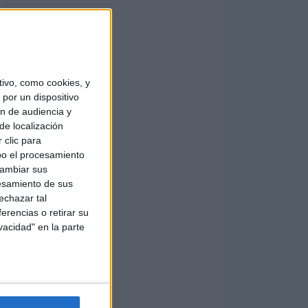
ivo, como cookies, y
por un dispositivo
ón de audiencia y
de localización
 clic para
bo el procesamiento
cambiar sus
esamiento de sus
echazar tal
erencias o retirar su
vacidad" en la parte