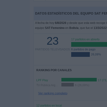
Noticias
DATOS ESTADÍSTICOS DEL EQUIPO SAT FE
A fecha de hoy
6/8/2026
y desde que esta web recoge lo
Widget
equipo
SAT Femenino
en
Bolivia
, que fue el
13/3/2022
23
17 partidos en abierto
PARTIDOS TELEVISADOS
6 partidos de pago
26,09%
RANKING POR CANALES
LPF Play
17 (73
TV Pública Argentina
6 (26,09%)
Ver ranking completo
12 partidos en local