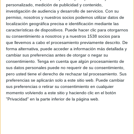
Kashima Antlers
personalizado, medición de publicidad y contenido,
J.LEAGUE International YouTube
investigación de audiencia y desarrollo de servicios.
Con su
permiso, nosotros y nuestros socios podemos utilizar datos de
localización geográfica precisa e identificación mediante las
Domingo, 5/4/2026
características de dispositivos. Puede hacer clic para otorgarnos
03:00
J1 League
su consentimiento a nosotros y a nuestros 1538 socios para
que llevemos a cabo el procesamiento previamente descrito. De
Kawasaki Frontale
forma alternativa, puede acceder a información más detallada y
Urawa Red Diamonds
cambiar sus preferencias antes de otorgar o negar su
consentimiento.
Tenga en cuenta que algún procesamiento de
J.LEAGUE International YouTube
sus datos personales puede no requerir de su consentimiento,
pero usted tiene el derecho de rechazar tal procesamiento. Sus
Sábado, 14/3/2026
preferencias se aplicarán solo a este sitio web. Puede cambiar
sus preferencias o retirar su consentimiento en cualquier
01:00
J1 League
momento volviendo a este sitio y haciendo clic en el botón
Kashima Antlers
"Privacidad" en la parte inferior de la página web.
Kawasaki Frontale
J.LEAGUE International YouTube
DATOS ESTADÍSTICOS DEL EQUIPO KAWASAKI FRONTALE