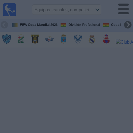
Fútbol
en vivo
Bolivia
FIFA Copa Mundial 2026
División Profesional
Copa Paceña
Guía de
Partidos
Televisados
Próximos
Partidos
Equipos
Competiciones
Canales
Otros
Deportes