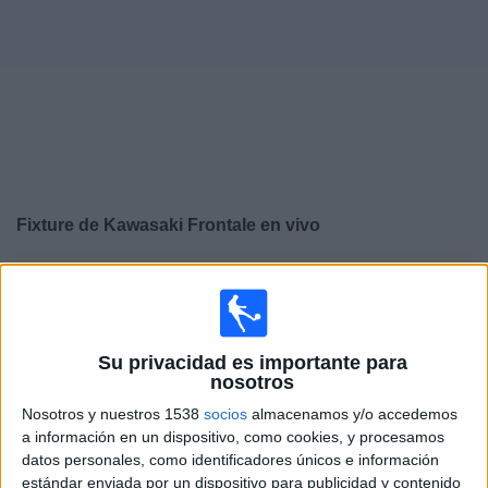
Noticias
Widget
Fixture de
Kawasaki Frontale
en vivo
×
Kawasaki Frontale:
En este momento no hay ningún
partido televisado. Puedes consultar el historial de
partidos en TV emitidos anteriormente.
Su privacidad es importante para
nosotros
Domingo, 12/4/2026
Nosotros y nuestros 1538
socios
almacenamos y/o accedemos
03:00
J1 League
a información en un dispositivo, como cookies, y procesamos
datos personales, como identificadores únicos e información
Kawasaki Frontale
estándar enviada por un dispositivo para publicidad y contenido