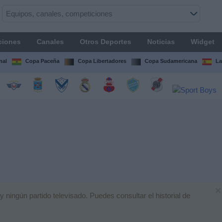
ciones
Canales
Otros Deportes
Noticias
Widget
nal
Copa Paceña
Copa Libertadores
Copa Sudamericana
La
×
ingún partido televisado. Puedes consultar el historial de