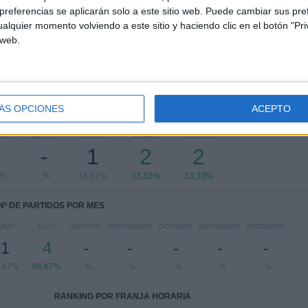
referencias se aplicarán solo a este sitio web. Puede cambiar sus pref
Ver ranking completo
alquier momento volviendo a este sitio y haciendo clic en el botón "Pri
 web.
ÁS OPCIONES
ACEPTO
PARTIDOS POR DÍA DE LA SEMANA
LES
JUEVES
VIERNES
SÁBADO
DOMINGO
-
1
2
2
7%
- %
16,67%
33,33%
33,33%
Nº DE PARTIDOS POR MES
UNIO
JULIO
AGOSTO
SEPTIEMBRE
OCTUBRE
NOVIEMBRE
DICIEMBRE
1
4
-
-
-
-
-
,67%
66,67%
- %
- %
- %
- %
- %
RANKING POR FRANJA HORARIA