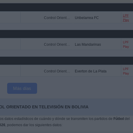
LPF
Control Orientado
Uribelarrea FC
Play
LPF
Control Orientado
Las Mandarinas
Play
LPF
Control Orientado
Everton de La Plata
Play
Más días
L ORIENTADO EN TELEVISIÓN EN BOLIVIA
s datos estadísticos de cuándo y dónde se transmiten los partidos de
Fútbol
del
026
, podemos dar los siguientes datos: