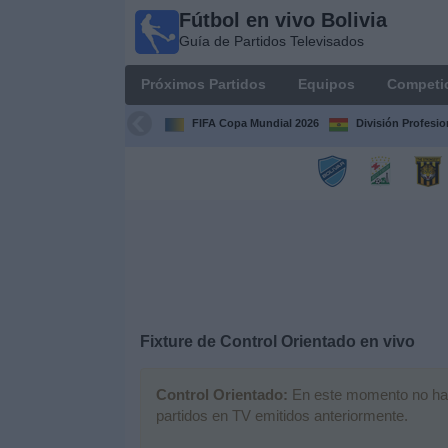
Fútbol en vivo Bolivia
Fútbol
Guía de Partidos Televisados
en vivo
Bolivia
Próximos Partidos
Equipos
Competi
Guía de
Partidos
FIFA Copa Mundial 2026
División Profesio
Televisados
Próximos
Partidos
Equipos
Competiciones
Fixture de
Control Orientado
en vivo
Canales
Control Orientado:
En este momento no hay n
partidos en TV emitidos anteriormente.
Otros
Deportes