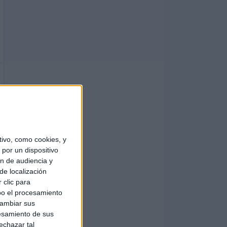
ivo, como cookies, y
por un dispositivo
ón de audiencia y
de localización
 clic para
bo el procesamiento
cambiar sus
esamiento de sus
echazar tal