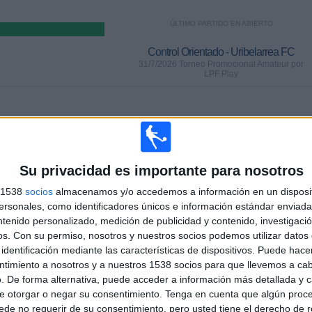
ÚLTIMO PARTIDO EN ABIERTO
Control Orientado - Uribelarrea FC
31/7/2026 Torneo Promocional Amateur por
LPF Play
PARTIDOS
DÍAS
TOTAL
0
7
1
CONSECUTIVOS
SIN PARTIDO
CANALES TV
Su privacidad es importante para nosotros
DE PAGO
GRATUÍTO
s 1538
socios
almacenamos y/o accedemos a información en un disposit
sonales, como identificadores únicos e información estándar enviada 
TOTAL
MÁXIMO
TOTAL
%
ntenido personalizado, medición de publicidad y contenido, investigaci
1
1
6
os.
Con su permiso, nosotros y nuestros socios podemos utilizar datos 
COMPETICIONES
VS FC Ezeiza
RIVALES
identificación mediante las características de dispositivos. Puede hacer
ntimiento a nosotros y a nuestros 1538 socios para que llevemos a ca
. De forma alternativa, puede acceder a información más detallada y 
RANKING POR COMPETICIONES
e otorgar o negar su consentimiento.
Tenga en cuenta que algún proc
de no requerir de su consentimiento, pero usted tiene el derecho de r
Torneo Promocional Amateur
6 (100%)