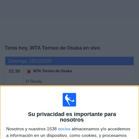
Noticias
Widget
Tenis hoy, WTA Torneo de Osaka en vivo
Domingo, 18/10/2026
22:30
WTA Torneo de Osaka
1ª Ronda
WTA 250
WTA TV
Disney+ Premium
Lunes, 19/10/2026
Su privacidad es importante para
nosotros
22:30
WTA Torneo de Osaka
Nosotros y nuestros 1538
socios
almacenamos y/o accedemos
1ª Ronda
a información en un dispositivo, como cookies, y procesamos
WTA 250