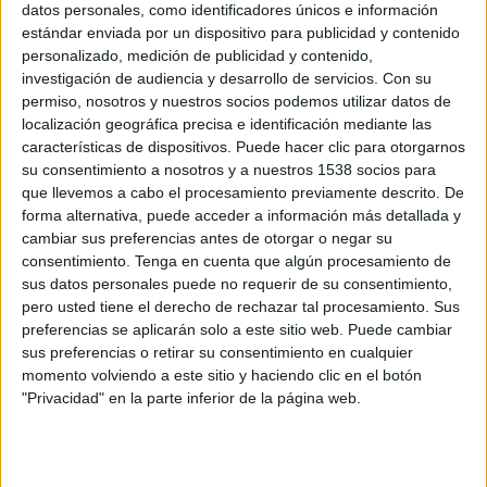
datos personales, como identificadores únicos e información
WTA TV
Disney+ Premium
estándar enviada por un dispositivo para publicidad y contenido
personalizado, medición de publicidad y contenido,
investigación de audiencia y desarrollo de servicios.
Con su
Martes, 20/10/2026
permiso, nosotros y nuestros socios podemos utilizar datos de
22:30
WTA Torneo de Osaka
localización geográfica precisa e identificación mediante las
características de dispositivos. Puede hacer clic para otorgarnos
2ª Ronda
su consentimiento a nosotros y a nuestros 1538 socios para
WTA 250
que llevemos a cabo el procesamiento previamente descrito. De
WTA TV
Disney+ Premium
forma alternativa, puede acceder a información más detallada y
cambiar sus preferencias antes de otorgar o negar su
consentimiento.
Tenga en cuenta que algún procesamiento de
Más días
sus datos personales puede no requerir de su consentimiento,
pero usted tiene el derecho de rechazar tal procesamiento. Sus
preferencias se aplicarán solo a este sitio web. Puede cambiar
DATOS ESTADÍSTICOS DE WTA TORNEO DE OSAKA EN
sus preferencias o retirar su consentimiento en cualquier
TELEVISIÓN EN BOLIVIA
momento volviendo a este sitio y haciendo clic en el botón
A fecha de hoy
6/8/2026
y desde que esta web recoge los datos
"Privacidad" en la parte inferior de la página web.
estadísticos de cuándo y dónde se televisan los partidos de
Tenis
de la
competición
WTA Torneo de Osaka
en
Bolivia
, que fue el
11/9/2023
,
podemos dar los siguientes datos: