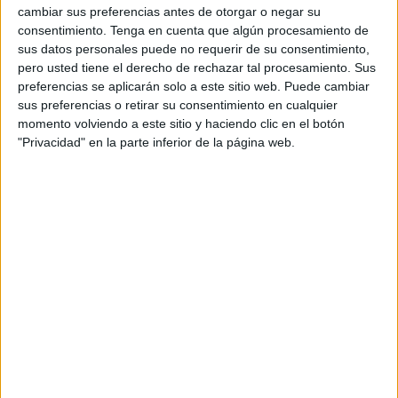
cambiar sus preferencias antes de otorgar o negar su
consentimiento.
Tenga en cuenta que algún procesamiento de
Torneo de Almaty (8)
sus datos personales puede no requerir de su consentimiento,
pero usted tiene el derecho de rechazar tal procesamiento. Sus
preferencias se aplicarán solo a este sitio web. Puede cambiar
Torneo de Basilea (8)
sus preferencias o retirar su consentimiento en cualquier
momento volviendo a este sitio y haciendo clic en el botón
Torneo de Bruselas (8)
"Privacidad" en la parte inferior de la página web.
Torneo de Chengdú (8)
Torneo de Estocolmo (8)
Torneo de Hangzhou (8)
Torneo de Lyon (8)
Torneo de Pekín (9)