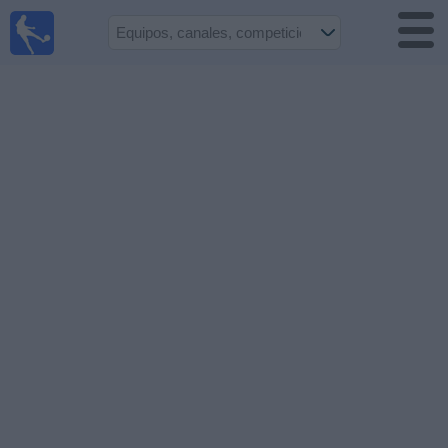
Fútbol
en vivo
Bolivia
Guía de
Partidos
Televisados
Próximos
Partidos
Equipos
Competiciones
Canales
Otros
Deportes