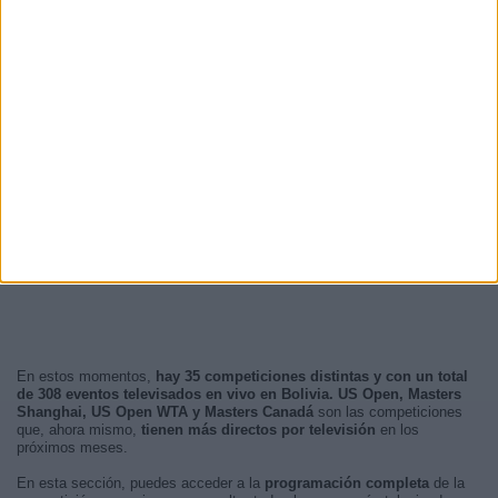
En estos momentos,
hay 35 competiciones distintas y con un total
de 308 eventos televisados en vivo en Bolivia. US Open, Masters
Shanghai, US Open WTA y Masters Canadá
son las competiciones
que, ahora mismo,
tienen más directos por televisión
en los
próximos meses.
En esta sección, puedes acceder a la
programación completa
de la