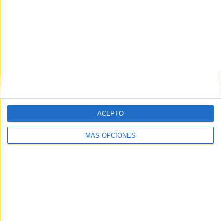
WTA Pekín (12)
WTA Torneo de Chennai (8)
WTA Torneo de Guadalajara (8)
WTA Torneo de Guangzhou (8)
ACEPTO
WTA Torneo de Hong Kong (8)
MÁS OPCIONES
WTA Torneo de Monterrey (8)
WTA Torneo de Ningbo (8)
WTA Torneo de Osaka (8)