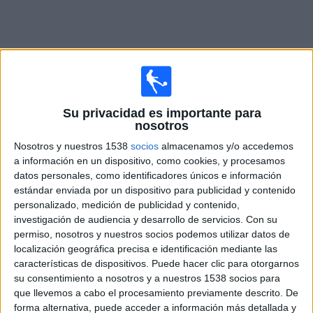
Noticias
Widget
Competiciones de
Tenis
en TV
Su privacidad es importante para
ATP Finals (9)
nosotros
Nosotros y nuestros 1538
socios
almacenamos y/o accedemos
Laver Cup (1)
a información en un dispositivo, como cookies, y procesamos
datos personales, como identificadores únicos e información
estándar enviada por un dispositivo para publicidad y contenido
Masters Canadá (12)
personalizado, medición de publicidad y contenido,
investigación de audiencia y desarrollo de servicios.
Con su
permiso, nosotros y nuestros socios podemos utilizar datos de
Masters Cincinnati (11)
localización geográfica precisa e identificación mediante las
características de dispositivos. Puede hacer clic para otorgarnos
Masters París (8)
su consentimiento a nosotros y a nuestros 1538 socios para
que llevemos a cabo el procesamiento previamente descrito. De
forma alternativa, puede acceder a información más detallada y
Masters Shanghai (13)