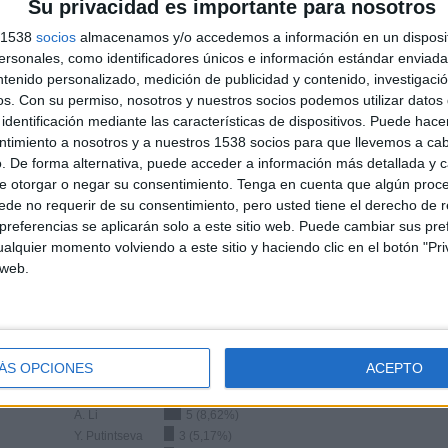
Su privacidad es importante para nosotros
s 1538
socios
almacenamos y/o accedemos a información en un disposit
TOTAL
TOTAL
100%
54
3
sonales, como identificadores únicos e información estándar enviada 
ntenido personalizado, medición de publicidad y contenido, investigaci
Total equipos
CANALES
os.
Con su permiso, nosotros y nuestros socios podemos utilizar datos 
identificación mediante las características de dispositivos. Puede hacer
ntimiento a nosotros y a nuestros 1538 socios para que llevemos a ca
Ranking equipos por nº de partidos en abierto
. De forma alternativa, puede acceder a información más detallada y 
e otorgar o negar su consentimiento.
Tenga en cuenta que algún proc
Ver ranking completo
de no requerir de su consentimiento, pero usted tiene el derecho de r
referencias se aplicarán solo a este sitio web. Puede cambiar sus pref
alquier momento volviendo a este sitio y haciendo clic en el botón "Pri
 web.
Ranking equipos por nº de partidos Visitante
ÁS OPCIONES
ACEPTO
Xi. Wang
5 (8,62%)
A. Li
5 (8,62%)
Y. Putintseva
3 (5,17%)