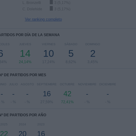
L. Bronzetti
3 (5,17%)
C. Dolehide
3 (5,17%)
Ver ranking completo
PARTIDOS POR DÍA DE LA SEMANA
COLES
JUEVES
VIERNES
SÁBADO
DOMINGO
6
14
10
5
2
,34%
24,14%
17,24%
8,62%
3,45%
Nº DE PARTIDOS POR MES
UNIO
JULIO
AGOSTO
SEPTIEMBRE
OCTUBRE
NOVIEMBRE
DICIEMBRE
-
-
-
16
42
-
-
- %
- %
- %
27,59%
72,41%
- %
- %
Nº DE PARTIDOS POR AÑO
2025
2024
2023
22
20
16