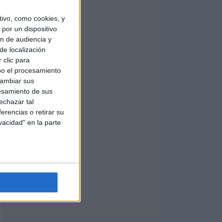
ivo, como cookies, y
por un dispositivo
ón de audiencia y
de localización
 clic para
bo el procesamiento
cambiar sus
esamiento de sus
echazar tal
erencias o retirar su
vacidad" en la parte