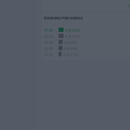
3
RANKING POR HORAS
07:00
5 (8,62%)
01:10
5 (8,62%)
03:30
4 (6,9%)
02:00
4 (6,9%)
07:25
3 (5,17%)