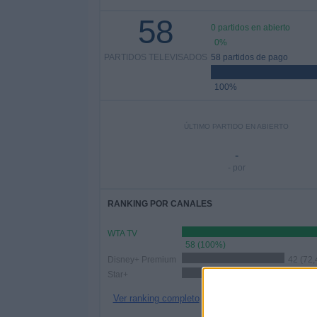
58
0 partidos en abierto
0%
PARTIDOS TELEVISADOS
58 partidos de pago
100%
ÚLTIMO PARTIDO EN ABIERTO
-
- por
RANKING POR CANALES
WTA TV
58 (100%)
Disney+ Premium
42 (72
Star+
16 (27,59%)
Ver ranking completo