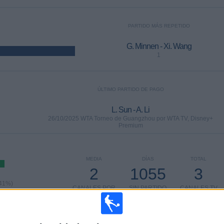
PARTIDO MÁS REPETIDO
G. Minnen - Xi. Wang
1
ÚLTIMO PARTIDO DE PAGO
L. Sun - A. Li
26/10/2025 WTA Torneo de Guangzhou por WTA TV, Disney+
Premium
MEDIA
DÍAS
TOTAL
2
1055
3
,41%)
CANALES POR
SIN PARTIDO
CANALES TV
PARTIDO
GRATUÍTO