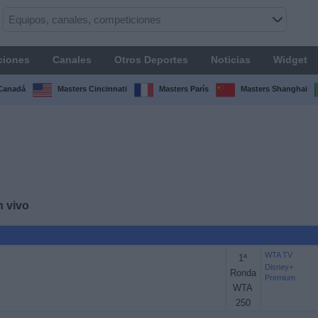
ciones
Canales
Otros Deportes
Noticias
Widget
Canadá
Masters Cincinnati
Masters París
Masters Shanghai
 vivo
WTA TV
1ª
Disney+
Ronda
Premium
WTA
250