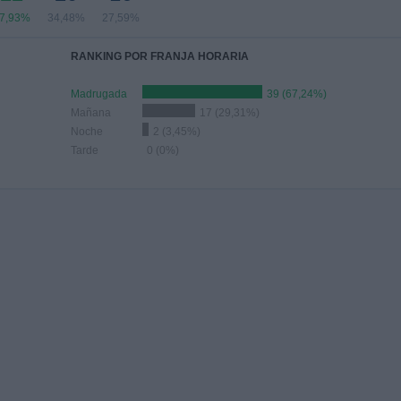
7,93%
34,48%
27,59%
RANKING POR FRANJA HORARIA
Madrugada
39 (67,24%)
Mañana
17 (29,31%)
Noche
2 (3,45%)
Tarde
0 (0%)