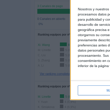
3 Canales de pago
Nosotros y nuestro
procesamos datos per
0 Canales en abierto
para publicidad y co
0%
desarrollo de servici
geográfica precisa e 
Ranking equipos por nº de partidos
otorgarnos su conse
previamente descrito
Xi. Wang
8 (13,79%)
preferencias antes d
M. Linette
5 (8,62%)
datos personales pue
C. Liu
5 (8,62%)
procesamiento. Sus p
S. Zhang
5 (8,62%)
consentimiento en cu
A. Li
5 (8,62%)
inferior de la página
Ver ranking completo
Ranking equipos por nº de partidos Local
M
M. Linette
5 (8,62%)
Y. Yuan
4 (6,9%)
K. Siniakova
4 (6,9%)