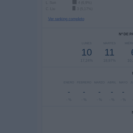
L. Sun
4 (6,9%)
C. Liu
3 (5,17%)
Ver ranking completo
Nº DE 
LUNES
MARTES
MIÉR
10
11
17,24%
18,97%
10
ENERO
FEBRERO
MARZO
ABRIL
MAYO
J
-
-
-
-
-
- %
- %
- %
- %
- %