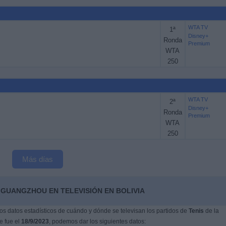
WTA TV
1ª
Disney+
Ronda
Premium
WTA
250
WTA TV
2ª
Disney+
Ronda
Premium
WTA
250
Más días
 GUANGZHOU EN TELEVISIÓN EN BOLIVIA
s datos estadísticos de cuándo y dónde se televisan los partidos de
Tenis
de la
e fue el
18/9/2023
, podemos dar los siguientes datos: