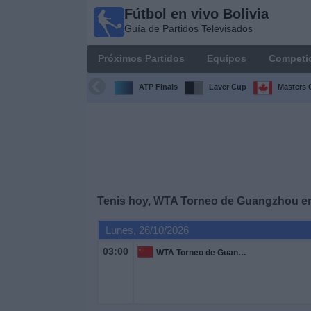
Fútbol en vivo Bolivia
Fútbol
Guía de Partidos Televisados
en vivo
Bolivia
Próximos Partidos
Equipos
Competi
Guía de
Partidos
ATP Finals
Laver Cup
Masters 
Televisados
Próximos
Partidos
Equipos
Tenis hoy, WTA Torneo de Guangzhou en
Competiciones
Lunes, 26/10/2026
03:00
WTA Torneo de Guangzhou
Canales
Otros
Deportes