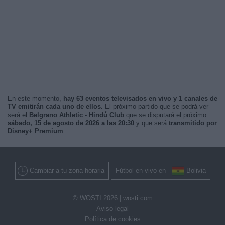
En este momento,
hay 63 eventos televisados en vivo y 1 canales de
TV emitirán cada uno de ellos.
El próximo partido que se podrá ver
será el
Belgrano Athletic - Hindú Club
que se disputará el próximo
sábado, 15 de agosto de 2026 a las 20:30
y que será
transmitido por
Disney+ Premium
.
Cambiar a tu zona horaria
Fútbol en vivo en
Bolivia
© WOSTI 2026 |
wosti.com
Aviso legal
Política de cookies