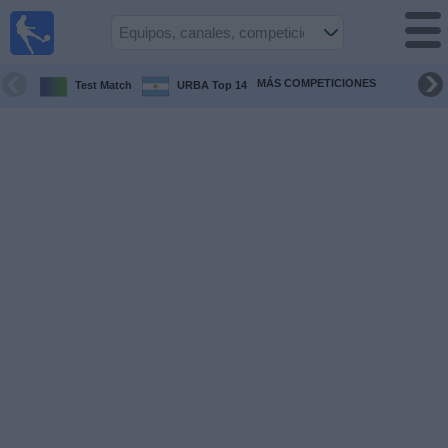
Fútbol
en vivo
Bolivia
MÁS COMPETICIONES
Test Match
URBA Top 14
Guía de
Partidos
Televisados
Próximos
Partidos
Equipos
Competiciones
Canales
Otros
Deportes