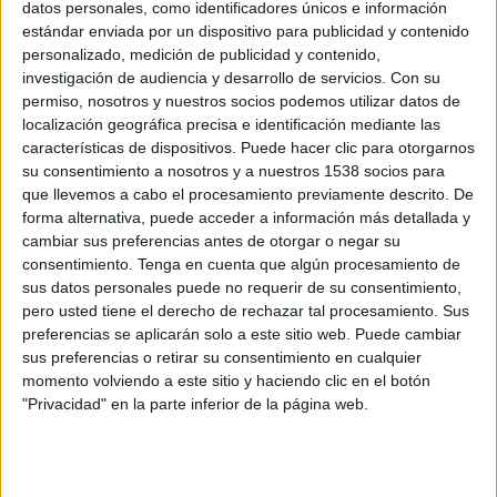
datos personales, como identificadores únicos e información
14:30
URBA Top 14
estándar enviada por un dispositivo para publicidad y contenido
personalizado, medición de publicidad y contenido,
SIC
investigación de audiencia y desarrollo de servicios.
Con su
Club Champagnat
permiso, nosotros y nuestros socios podemos utilizar datos de
Disney+ Premium
localización geográfica precisa e identificación mediante las
características de dispositivos. Puede hacer clic para otorgarnos
14:30
URBA Top 14
su consentimiento a nosotros y a nuestros 1538 socios para
que llevemos a cabo el procesamiento previamente descrito. De
Los Tilos
forma alternativa, puede acceder a información más detallada y
RC Los Matreros
cambiar sus preferencias antes de otorgar o negar su
consentimiento.
Tenga en cuenta que algún procesamiento de
Disney+ Premium
sus datos personales puede no requerir de su consentimiento,
pero usted tiene el derecho de rechazar tal procesamiento. Sus
preferencias se aplicarán solo a este sitio web. Puede cambiar
sus preferencias o retirar su consentimiento en cualquier
momento volviendo a este sitio y haciendo clic en el botón
"Privacidad" en la parte inferior de la página web.