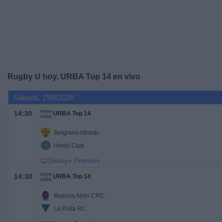
Noticias
Widget
Rugby U hoy, URBA Top 14 en vivo
Sábado, 15/8/2026
14:30
URBA Top 14
Belgrano Athletic
Hindú Club
Disney+ Premium
14:30
URBA Top 14
Buenos Aires CRC
La Plata RC