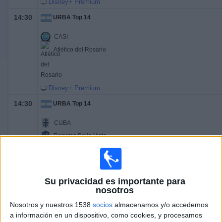
Disney+ Premium
14:30
URBA Top 14
CASI
Atlético del Rosario
Disney+ Premium
14:30
URBA Top 14
CUBA
Regatas Bella Vista
Disney+ Premium
14:30
URBA Top 14
Su privacidad es importante para
Club Newman
nosotros
Alumni
Nosotros y nuestros 1538
socios
almacenamos y/o accedemos
Disney+ Premium
a información en un dispositivo, como cookies, y procesamos