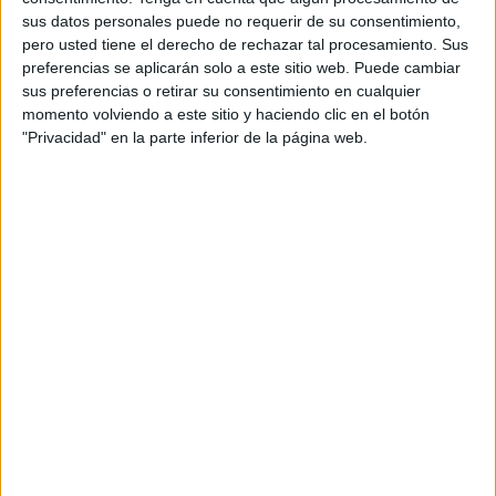
Viernes, 3/4/2026
sus datos personales puede no requerir de su consentimiento,
pero usted tiene el derecho de rechazar tal procesamiento. Sus
06:10
Torneo de Marrakech
preferencias se aplicarán solo a este sitio web. Puede cambiar
1/4 de Final
sus preferencias o retirar su consentimiento en cualquier
C. Moutet
momento volviendo a este sitio y haciendo clic en el botón
"Privacidad" en la parte inferior de la página web.
M. Trungelliti
ATP Tennis TV
Disney+ Premium
09:05
Torneo de Marrakech
1/4 de Final
A. Muller
R. Jódar
ATP Tennis TV
Disney+ Premium
10:20
Torneo de Marrakech
1/4 de Final
C. Ugo Carabelli
L. Van Assche
ATP Tennis TV
Disney+ Premium