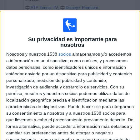
ATP Tennis TV
Disney+ Premium
Sábado, 4/4/2026
08:10
Torneo de Marrakech
Su privacidad es importante para
Semifinal 1
nosotros
ATP 250
Nosotros y nuestros 1538
socios
almacenamos y/o accedemos
L. Darderi
a información en un dispositivo, como cookies, y procesamos
datos personales, como identificadores únicos e información
M. Trungelliti
estándar enviada por un dispositivo para publicidad y contenido
ATP Tennis TV
Disney+ Premium
personalizado, medición de publicidad y contenido,
10:35
Torneo de Marrakech
investigación de audiencia y desarrollo de servicios.
Con su
Semifinal 2
permiso, nosotros y nuestros socios podemos utilizar datos de
ATP 250
localización geográfica precisa e identificación mediante las
características de dispositivos. Puede hacer clic para otorgarnos
R. Jódar
su consentimiento a nosotros y a nuestros 1538 socios para
C. Ugo Carabelli
que llevemos a cabo el procesamiento previamente descrito. De
forma alternativa, puede acceder a información más detallada y
ATP Tennis TV
Disney+ Premium
cambiar sus preferencias antes de otorgar o negar su
consentimiento.
Tenga en cuenta que algún procesamiento de