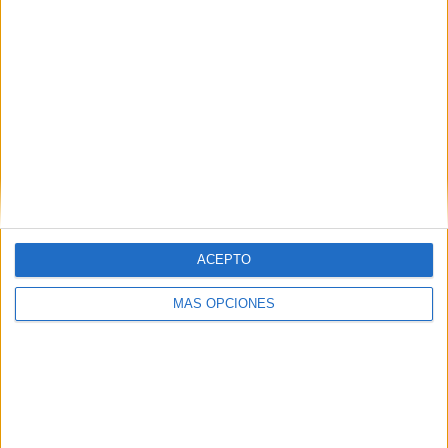
MEDIA
DÍAS
TOTAL
1,8
1585
3
CANALES POR
SIN PARTIDO
CANALES TV
PARTIDO
GRATUÍTO
3 Canales de pago
100%
0 Canales en abierto
0%
TOTAL
TOTAL
76
3
ACEPTO
Total equipos
CANALES
MÁS OPCIONES
Ranking equipos por nº de partidos
R. Carballés
14 (13,33%)
A. Muller
10 (9,52%)
D. Goffin
7 (6,67%)
P. Kotov
7 (6,67%)