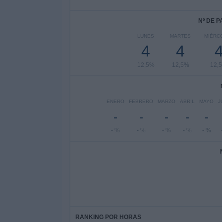
Nº DE 
LUNES
MARTES
MIÉRC
4
4
12,5%
12,5%
12,
ENERO
FEBRERO
MARZO
ABRIL
MAYO
J
-
-
-
-
-
- %
- %
- %
- %
- %
RANKING POR HORAS