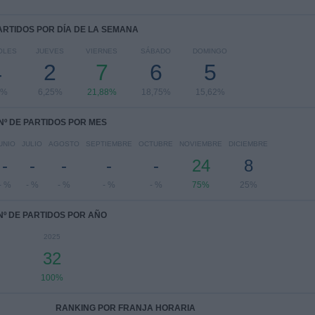
PARTIDOS POR DÍA DE LA SEMANA
OLES
JUEVES
VIERNES
SÁBADO
DOMINGO
4
2
7
6
5
5%
6,25%
21,88%
18,75%
15,62%
Nº DE PARTIDOS POR MES
UNIO
JULIO
AGOSTO
SEPTIEMBRE
OCTUBRE
NOVIEMBRE
DICIEMBRE
-
-
-
-
-
24
8
- %
- %
- %
- %
- %
75%
25%
Nº DE PARTIDOS POR AÑO
2025
32
100%
RANKING POR FRANJA HORARIA