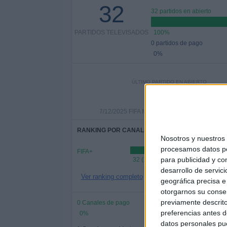
32
32 partidos en abierto
PARTIDOS TELEVISADOS
100%
0 partidos de pago
0%
ÚLTIMO PARTIDO EN ABIERTO
Portugal - Brasil
7/12/2025 FIFA Mundial Femenino Futsal por 
RANKING POR CANALES
Nosotros y nuestro
procesamos datos per
FIFA+
para publicidad y co
32 (100%)
desarrollo de servici
Ver ranking completo
geográfica precisa e 
otorgarnos su conse
previamente descrito
0 Canales de pago
preferencias antes d
0%
datos personales pue