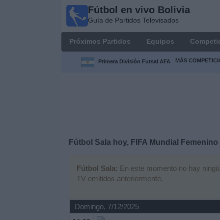
Fútbol en vivo Bolivia
Fútbol
Guía de Partidos Televisados
en vivo
Bolivia
Próximos Partidos
Equipos
Competi
Guía de
Partidos
MÁS COMPETICI
Primera División Futsal AFA
Televisados
Próximos
Partidos
Equipos
Fútbol Sala hoy, FIFA Mundial Femenino 
Competiciones
Fútbol Sala:
En este momento no hay ningún p
TV emitidos anteriormente.
Canales
Otros
Domingo, 7/12/2025
Deportes